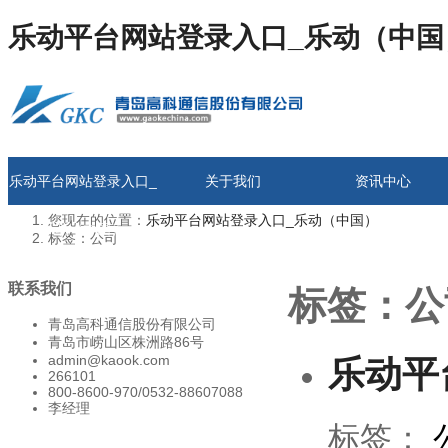
乐动平台网站登录入口_乐动（中国
乐动平台网站登录入口_
关于我们
资讯中心
您现在的位置：
乐动平台网站登录入口_乐动（中国）
乐动（中国）
标签：公司
联系我们
标签：公
青岛高科通信股份有限公司
青岛市崂山区株洲路86号
admin@kaook.com
乐动平
266101
800-8600-970/0532-88607088
李经理
标签：