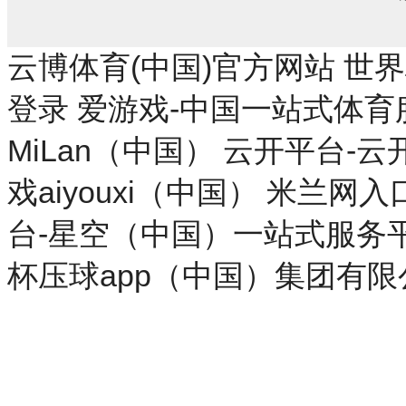
云博体育(中国)官方网站
世界
登录
爱游戏-中国一站式体育
MiLan（中国）
云开平台-云开
戏aiyouxi（中国）
米兰网入口
台-星空（中国）一站式服务
杯压球app（中国）集团有限