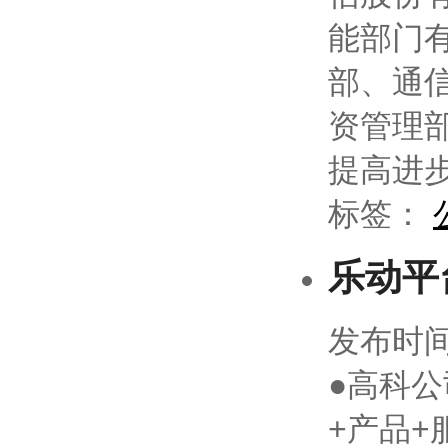
能部门
部、通
资管理
提高进
标签：
乐动平
发布时间
●高科
+产品+