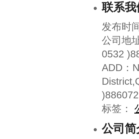
联系我
发布时间
公司地址：
0532 )
ADD：NO
Distric
)88607
标签：
公司简