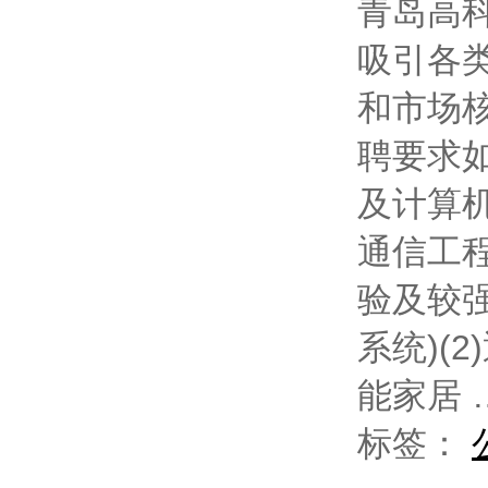
青岛高
吸引各
和市场
聘要求
及计算
通信工
验及较强
系统)(
能家居 
标签：