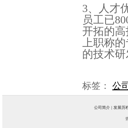
3
、人才
员工已8
开拓的高
上职称的
的技术研
标签：
公
公司简介
|
发展历