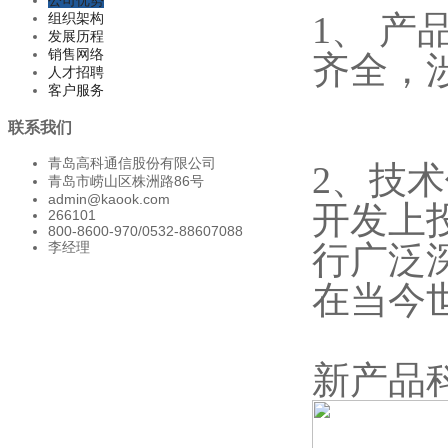
公司优势
1、
产
组织架构
发展历程
销售网络
齐全，
人才招聘
客户服务
联系我们
青岛高科通信股份有限公司
2、技
青岛市崂山区株洲路86号
admin@kaook.com
开发上
266101
800-8600-970/0532-88607088
李经理
行广泛
在当今
新产品