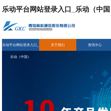
乐动平台网站登录入口_乐动（中国
乐动平台网站登录入口_
关于我们
资讯中心
乐动（中国）