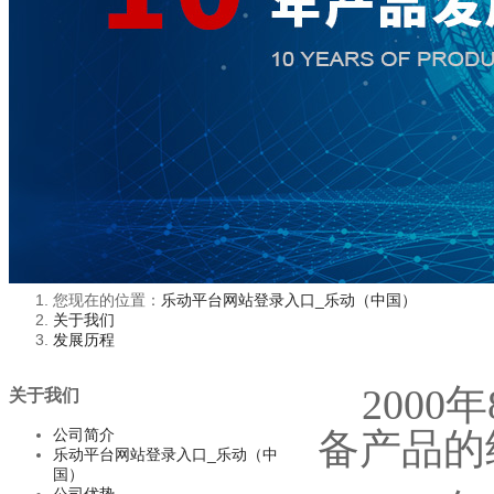
您现在的位置：
乐动平台网站登录入口_乐动（中国）
关于我们
发展历程
2000年
关于我们
备产品的
公司简介
乐动平台网站登录入口_乐动（中
国）