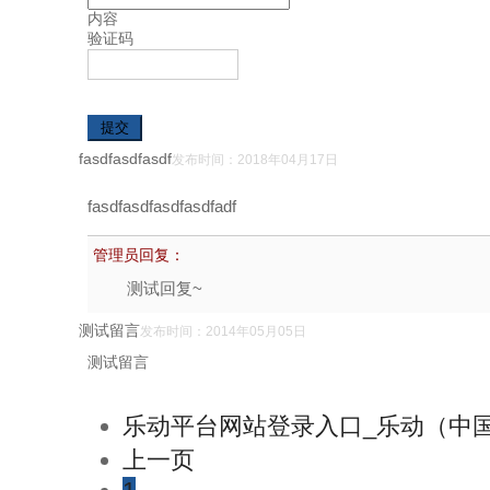
内容
验证码
fasdfasdfasdf
发布时间：2018年04月17日
fasdfasdfasdfasdfadf
管理员回复：
测试回复~
测试留言
发布时间：2014年05月05日
测试留言
乐动平台网站登录入口_乐动（中
上一页