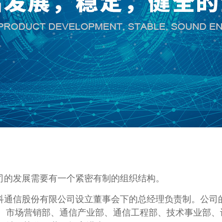
司的发展需要有一个紧密有制的组织结构。
科通信股份有限公司设立董事会下的总经理负责制。公司
、市场营销部、通信产业部、通信工程部、技术事业部、