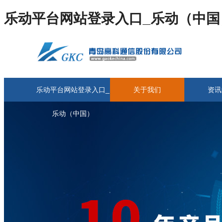
乐动平台网站登录入口_乐动（中国
乐动平台网站登录入口_
关于我们
资讯
乐动（中国）