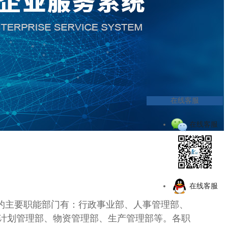
在线客服
在线客服
在线客服
的主要职能部门有：行政事业部、人事管理部、
计划管理部、物资管理部、生产管理部等。各职