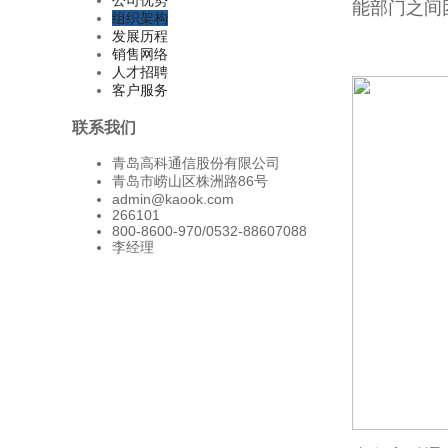
公司优势
能部门之间
组织架构
发展历程
销售网络
人才招聘
客户服务
联系我们
青岛高科通信股份有限公司
青岛市崂山区株洲路86号
admin@kaook.com
266101
800-8600-970/0532-88607088
李经理