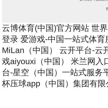
云博体育(中国)官方网站
世界
登录
爱游戏-中国一站式体育
MiLan（中国）
云开平台-云开
戏aiyouxi（中国）
米兰网入口
台-星空（中国）一站式服务
杯压球app（中国）集团有限