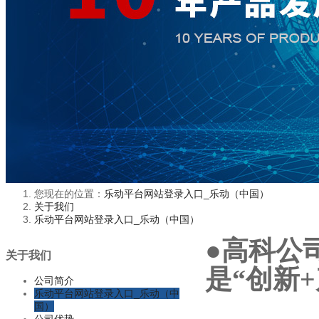
您现在的位置：
乐动平台网站登录入口_乐动（中国）
关于我们
乐动平台网站登录入口_乐动（中国）
●
高科公
关于我们
是“创新
公司简介
乐动平台网站登录入口_乐动（中
国）