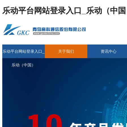
乐动平台网站登录入口_乐动（中国
乐动平台网站登录入口_
关于我们
资讯中心
乐动（中国）