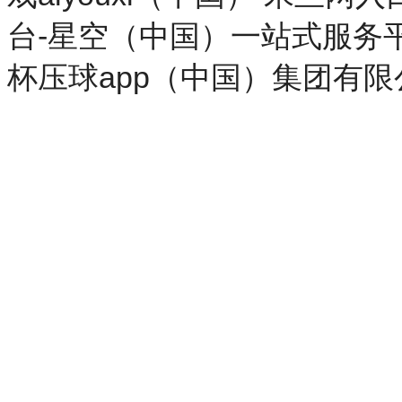
台-星空（中国）一站式服务
杯压球app（中国）集团有限