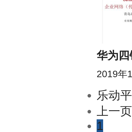
华为四
2019年
乐动平
上一页
1