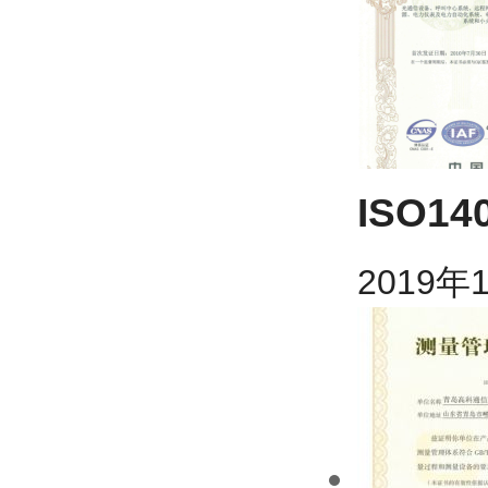
ISO1
2019年