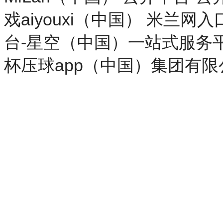
戏aiyouxi（中国）
米兰网入口
台-星空（中国）一站式服务
杯压球app（中国）集团有限