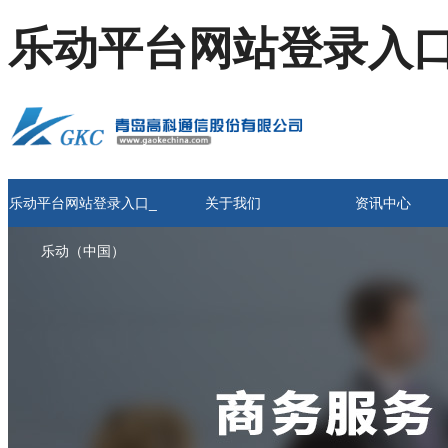
乐动平台网站登录入口
乐动平台网站登录入口_
关于我们
资讯中心
乐动（中国）