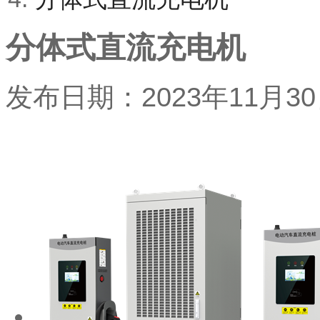
分体式直流充电机
发布日期：
2023年11月3