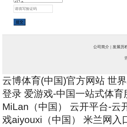
公司简介
|
发展历
云博体育(中国)官方网站
世界
登录
爱游戏-中国一站式体育
MiLan（中国）
云开平台-云开
戏aiyouxi（中国）
米兰网入口