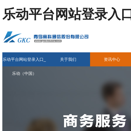
乐动平台网站登录入口
乐动平台网站登录入口_
关于我们
资讯中心
乐动（中国）