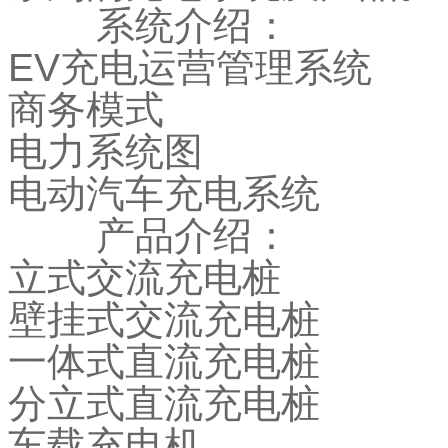
系统介绍：
EV充电运营管理系统
商务模式
电力系统图
电动汽车充电系统
产品介绍：
立式交流充电桩 双
壁挂式交流充电桩 
一体式直流充电桩 
分立式直流充电桩 电
车载充电机