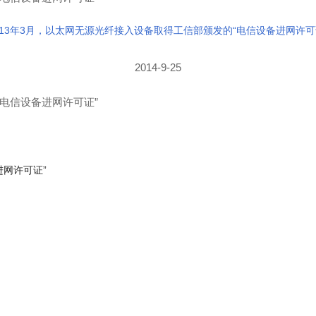
013年3月，以太网无源光纤接入设备取得工信部颁发的“电信设备进网许可
2014-9-25
“电信设备进网许可证”
网许可证”