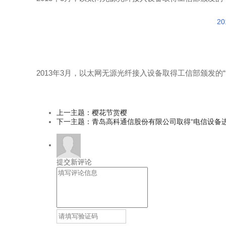
2
2013年3月，以太网无源光纤接入设备取得工信部颁发的
上一主题：樱花节赏樱
下一主题：青岛高科通信股份有限公司取得“电信设备进
提交新评论