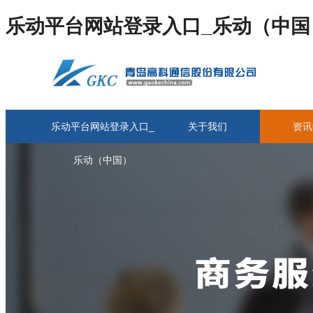
乐动平台网站登录入口_乐动（中国
乐动平台网站登录入口_
关于我们
资讯
乐动（中国）