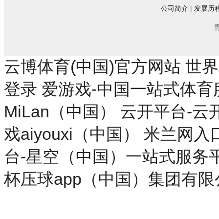
公司简介
|
发展历
云博体育(中国)官方网站
世界
登录
爱游戏-中国一站式体育
MiLan（中国）
云开平台-云开
戏aiyouxi（中国）
米兰网入口
台-星空（中国）一站式服务
杯压球app（中国）集团有限