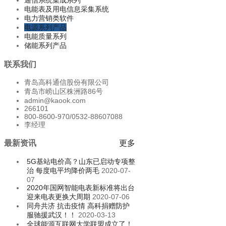
通信系统集成系列
电能表及用电信息采集系统
电力营销类软件
电源系列产品
电能质量系列
储能系列产品
联系我们
青岛高科通信股份有限公司
青岛市崂山区株洲路86号
admin@kaook.com
266101
800-8600-970/0532-88607088
李经理
最新资讯
更多
5G基站电价高？山东已启动专项整
治 每度电平均降价两毛
2020-07-
07
2020年国网智能电表新标准将出台
迎来电表更换大周期
2020-07-06
同舟共济 抗击疫情 高科捐赠防护
服驰援武汉！！
2020-03-13
全球能源互联网大学联盟成立了！