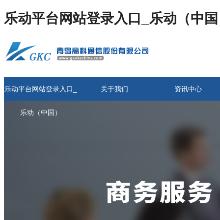
乐动平台网站登录入口_乐动（中国
乐动平台网站登录入口_
关于我们
资讯中心
乐动（中国）