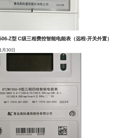
1506-Z型 C级三相费控智能电能表（远程-开关外置）
11月30日