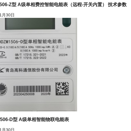
1506-Z型 A级单相费控智能电能表（远程-开关内置） 技术参数
11月30日
1506-D型 A级单相智能物联电能表
11月30日