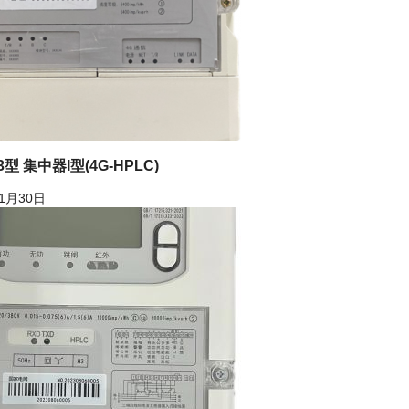
3型 集中器I型(4G-HPLC)
11月30日