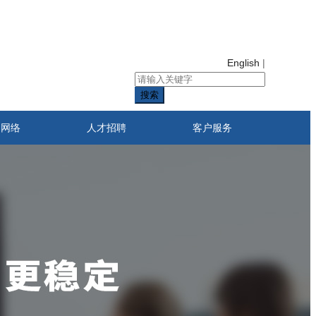
English
|
搜索
售网络
人才招聘
客户服务