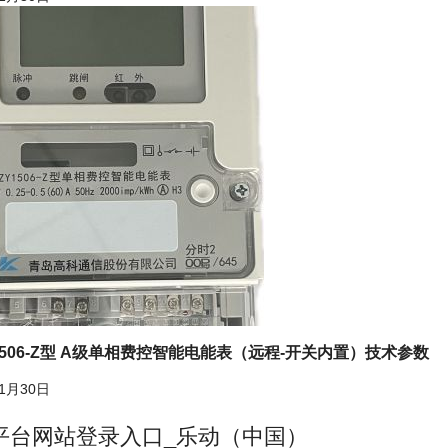
1506-Z型 A级单相费控智能电能表（远程-开关内置）技术参数
11月30日
平台网站登录入口_乐动（中国）