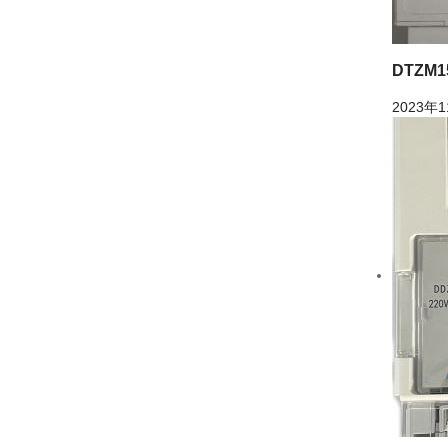
DTZM
2023年