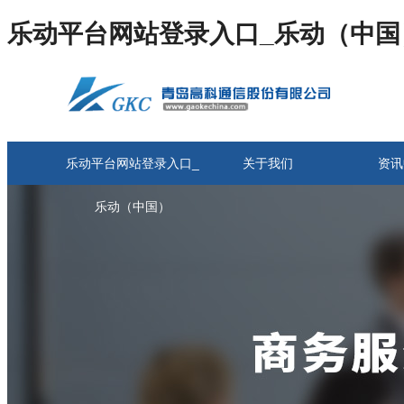
乐动平台网站登录入口_乐动（中国
乐动平台网站登录入口_
关于我们
资讯
乐动（中国）